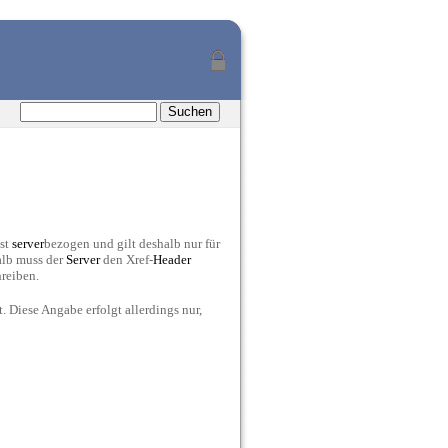
ist
server
bezogen und gilt deshalb nur für
alb muss der
Server
den Xref-
Header
hreiben.
. Diese Angabe erfolgt allerdings nur,