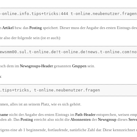
-online.info.tips+tricks:444 t-online.neubenutzer.fragen
en
Artikel
bzw. das
Posting
speichert. Dieser muss der Angabe des ersten Eintrags de
 also der folgende sein (ist er auch):
ewsmm00.sul.t-online.de!t-online.de!news.t-online.com!no
isch dem im
Newsgroups-Header
genannten
Gruppen
sein.
s
:
.tips+tricks, t-online.neubenutzer.fragen
men, alles ist an seinem Platz, wie es sich gehört.
name
nicht der Angabe des ersten Eintrags im
Path
-
Header
entsprechen, weisen emp
anden ab. Das
Posting
erreicht also nicht die
Abonnenten
der
Newsgroup
dieses
Serve
rigens eine ab 1 beginnende, fortlaufende, natürliche Zahl dar. Diese kennzeichnet