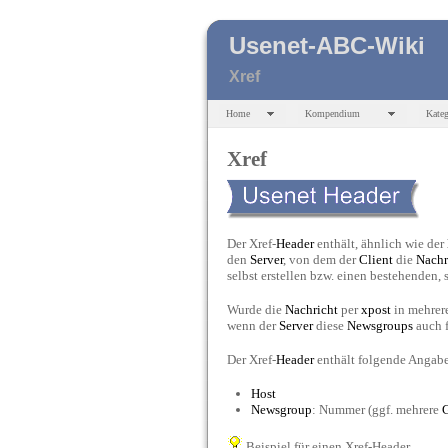
Usenet-ABC-Wiki
Xref
Home
Kompendium
Kateg
Xref
Der Xref-
Header
enthält, ähnlich wie der
den
Server
, von dem der
Client
die
Nachr
selbst erstellen bzw. einen bestehenden,
Wurde die
Nachricht
per
xpost
in mehre
wenn der
Server
diese
Newsgroups
auch f
Der Xref-
Header
enthält folgende Angab
Host
Newsgroup
: Nummer (ggf. mehrere
Beispiel für einen Xref-Header