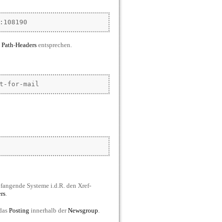
:108190
s
Path
-
Headers
entsprechen.
t-for-mail
fangende Systeme i.d.R. den Xref-
rs
.
 das
Posting
innerhalb der
Newsgroup
.