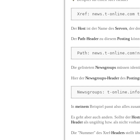
Xref: news.t-online.com t
Der
Host
ist der Name des
Servers
, der d
Der
Path
-
Header
zu diesem
Posting
könnte
Path: news.t-online.com!n
Die gelisteten
Newsgroups
müssen ident
Hier der
Newsgroups-Header
des
Posting
Newsgroups: t-online.info
In
meinem
Beispiel passt also alles zusam
Es geht aber auch anders. Sollte der
Host
Header
als ungültig bzw. als nicht vorh
Die "Nummer" des Xref-
Headers
stellt üb