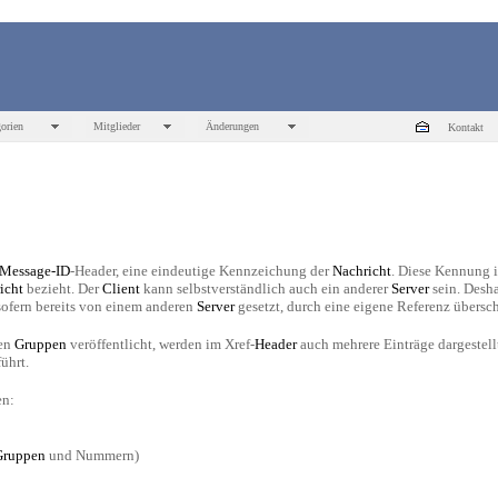
orien
Mitglieder
Änderungen
Kontakt
Message-ID
-Header, eine eindeutige Kennzeichung der
Nachricht
. Diese Kennung 
icht
bezieht. Der
Client
kann selbstverständlich auch ein anderer
Server
sein. Desh
 sofern bereits von einem anderen
Server
gesetzt, durch eine eigene Referenz übersc
ren
Gruppen
veröffentlicht, werden im Xref-
Header
auch mehrere Einträge dargestellt
ührt.
en:
Gruppen
und Nummern)