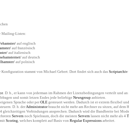
achen
e Mailing-Listen:
/ehamster/
auf englisch
amster/
auf französisch
ster/
auf italienisch
sehamsternet/
auf deutsch
lhamster/
auf polnisch
r Konfiguration stammt von Michael Gebert. Dort findet sich auch das
Scriptarchiv
ce
. D. h., er kann von jederman im Rahmen der Lizenzbedingungen verteilt und an
bfragen und somit letzen Endes jede beliebige
Newsgroup
anbieten.
 eigenen Sprache oder per
OLE
gesteuert werden. Dadurch ist er extrem flexibel und
steuern. D. h. der
Administrator
braucht nicht mehr am Rechner zu sitzen, auf dem H
 4 gleichzeitigen Verbindungen ansprechen. Dadurch wird die Bandbreite bei Mo
mehreren
Servern
noch Spielraum, doch die meisten
Servern
lassen nicht mehr als 4
T
mit
Scoring
, welches komplett auf Basis von
Regular Expressions
arbeitet.