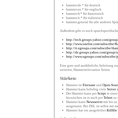
hamster.de.* für deutsch
hamster.en.* für englisch
hamster.fr.* für französisch
hamster.it.* für italienisch
hamster.general für alle anderen Spr
Außerdem gibt es noch sprachspezifisch
http://tech.groups.yahoo.com/group
http://www.onelist.com/subscribe/fh
http://it.egroups.com/subscribe/iham
http://de.groups.yahoo.com/group/u
http://www.egroups.com/subscribe/p
Eine gute und ausführliche Anleitung zu
weiteren, Hamsterrelevanten Seiten.
Stärken:
Hamster ist
Freeware
und
Open-Sour
Hamster kann beliebig viele
Server
a
Der Hamster kann per
Script
in einer
Inzwischen ist er auch per
Telnet
zu 
Hamster kann
Newsserver
mit bis zu
ausgenutzt. Bei DSL ist selbst mit 
Hamster hat ein ausgefeiltes
Killfile