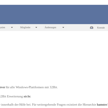
orien
Mitglieder
Änderungen
Kontakt
rver
für alle Windows-Plattformen mit 32Bit.
 32Bit Erweiterung
nicht
.
innerhalb der Hilfe bei. Für weitergehende Fragen existiert die Hierarchie
hamster.