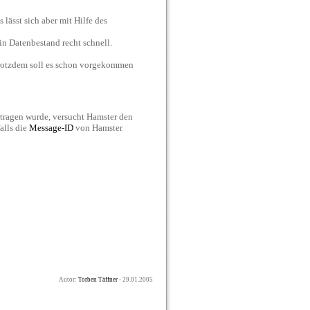
 lässt sich aber mit Hilfe des
in Datenbestand recht schnell.
 trotzdem soll es schon vorgekommen
tragen wurde, versucht Hamster den
alls die
Message-ID
von Hamster
Autor:
Torben Täffner
- 29.01.2005