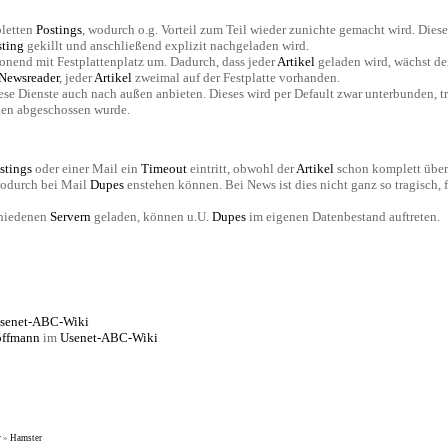
pletten
Postings
, wodurch o.g. Vorteil zum Teil wieder zunichte gemacht wird. Dieses
sting
gekillt und anschließend explizit nachgeladen wird.
onend mit Festplattenplatz um. Dadurch, dass jeder
Artikel
geladen wird, wächst de
Newsreader
, jeder
Artikel
zweimal auf der Festplatte vorhanden.
diese Dienste auch nach außen anbieten. Dieses wird per Default zwar unterbunden,
ken abgeschossen wurde.
stings
oder einer Mail ein
Timeout
eintritt, obwohl der
Artikel
schon komplett über
wodurch bei Mail
Dupes
enstehen können. Bei News ist dies nicht ganz so tragisch, f
chiedenen
Servern
geladen, können u.U.
Dupes
im eigenen Datenbestand auftreten.
 Usenet-ABC-Wiki
offmann
im
Usenet-ABC-Wiki
r
»
Hamster