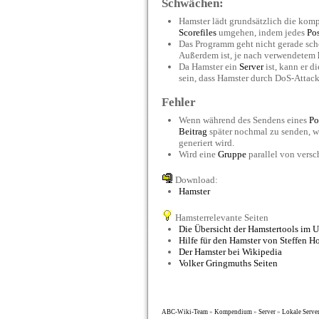
Schwächen:
Hamster lädt grundsätzlich die kom
Scorefiles
umgehen, indem jedes
Po
Das Programm geht nicht gerade sch
Außerdem ist, je nach verwendetem
Da Hamster ein
Server
ist, kann er 
sein, dass Hamster durch DoS-Attac
Fehler
Wenn während des Sendens eines
Po
Beitrag
später nochmal zu senden, 
generiert wird.
Wird eine
Gruppe
parallel von vers
Download:
Hamster
Hamsterrelevante Seiten
Die Übersicht der Hamstertools im
Hilfe für den Hamster von
Steffen H
Der Hamster bei Wikipedia
Volker Gringmuths Seiten
ABC-Wiki-Team
»
Kompendium
»
Server
»
Lokale Serve