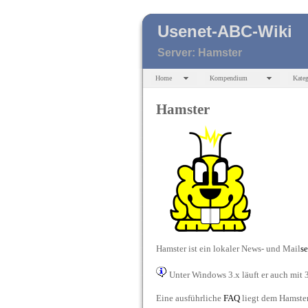
Usenet-ABC-Wiki
Server: Hamster
Home
Kompendium
Kateg
Hamster
Hamster ist ein lokaler News- und Mail
se
Unter Windows 3.x läuft er auch mit
Eine ausführliche
FAQ
liegt dem Hamster 