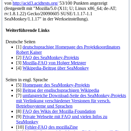
von
http://acid3.acidtests.org/
53/100 Punkten angezeigt
(festgestellt mit "Mozilla/5.0 (X11; U; Linux x86_64; de-AT;
rv:1.8.1.22) Gecko/20090605 SUSE/1.1.17-1.1
SeaMonkey/1.1.17" in der Werkseinstellung).
Weiterführende Links
Deutsche Seiten
[1]
deutschsprachige Homepage des Projektkoordinators
Robert Kaiser
[2]
FAQ des SeaMonkey-Projekts
[3]
Mozilla-FAQ von Holger Metzger
[4]
Wikipedia-Beitrag über SeaMonkey
Seiten in engl. Sprache
[5]
Homepage des SeaMonkey-Projekts
[6]
Beitrag der englischsprachigen Wikipedia
[7]
umfangreiche Download-Seite des SeaMonkey-Projekts
mit Verlinkung verschiedener Versionen für versch.
Betriebssysteme und Sprachen
[8]
FAQ des Wikis der Mozilla-Foundation
[9]
Private Webseite mit FAQ und vielen Infos zu
SeaMonkey
[10]
Fehler-FAQ des mozillaZine