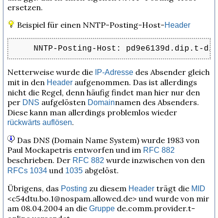
ersetzen.
Beispiel für einen NNTP-Posting-Host-
Header
NNTP-Posting-Host: pd9e6139d.dip.t-di
Netterweise wurde die
des Absender gleich
IP-Adresse
mit in den
aufgenommen. Das ist allerdings
Header
nicht die Regel, denn häufig findet man hier nur den
per
aufgelösten
namen des Absenders.
DNS
Domain
Diese kann man allerdings problemlos wieder
.
rückwärts auflösen
Das DNS (Domain Name System) wurde 1983 von
Paul Mockapetris entworfen und im
RFC
882
beschrieben. Der
wurde inzwischen von den
RFC
882
und
abgelöst.
RFCs
1034
1035
Übrigens, das
zu diesem
trägt die
Posting
Header
MID
<c54dtu.bo.1@nospam.allowed.de> und wurde von mir
am 08.04.2004 an die
de.comm.provider.t-
Gruppe