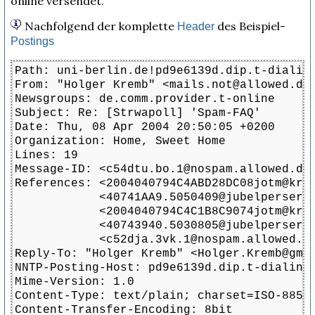
online versendet.
Nachfolgend der komplette
des Beispiel-
Header
Postings
Path: uni-berlin.de!pd9e6139d.dip.t-dialin.
From: "Holger Kremb" <mails.not@allowed.de>
Newsgroups: de.comm.provider.t-online

Subject: Re: [Strwapoll] 'Spam-FAQ'

Date: Thu, 08 Apr 2004 20:50:05 +0200

Organization: Home, Sweet Home

Lines: 19

Message-ID: <c54dtu.bo.1@nospam.allowed.de>
References: <2004040794C4ABD28DC08jotm@krom
            <40741AA9.5050409@jubelperser.d
            <2004040794C4C1B8C9074jotm@krom
            <40743940.5030805@jubelperser.d
            <c52dja.3vk.1@nospam.allowed.de
Reply-To: "Holger Kremb" <Holger.Kremb@gmx.
NNTP-Posting-Host: pd9e6139d.dip.t-dialin.n
Mime-Version: 1.0

Content-Type: text/plain; charset=ISO-8859-
Content-Transfer-Encoding: 8bit
