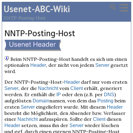
Usenet-ABC-Wiki
NNTP-Posting-Host
NNTP-Posting-Host
Beim NNTP-Posting-Host handelt es sich um einen
optionalen
, der nicht von jedem
gesetzt
Header
Server
wird.
Der NNTP-Posting-Host-
darf nur vom ersten
Header
, der die
vom
erhält, generiert
Server
Nachricht
Client
werden. Er enthält die
oder den (z.B. per
)
IP
DNS
aufgelösten
namen, von dem das
beim
Domain
Posting
ersten
eingeliefert wurde. Mit diesem
Server
Header
besteht die Möglichkeit, den Absender bzw. Verfasser
einer
aufzuspüren. Sollte der
diesen
Nachricht
Client
setzen, muss ihn der
wieder löschen
Header
Server
und ggf. durch einen eigenen NNTP-Posting-Host