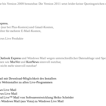
ur bis Version 2009 benutzbar. Die Version 2011 setzt leider keine Quotingzeichen
xpress
,
 (nur bei Plus-Konten) und Gmail-Konten,
filter für mehrere E-Mail-Konten,
ows Live Produkte
Outlook Express
und Windows Mail wegen unterschiedlicher Datenablage und Spe
mmen wie
MorVer
und
KorrNews
sinnvoll nutzbar,
nicht mehr sinnvoll nutzbar!
il mit Download-Möglichkeit des Installers
n Webinstaller zu allen Live-Programmen
ws Live Mail
ows Live Mail
und Live™ Mail von Softwareentwicklung Heiko Schröder
n Windows Mail (aus Vista) zu Windows Live Mail