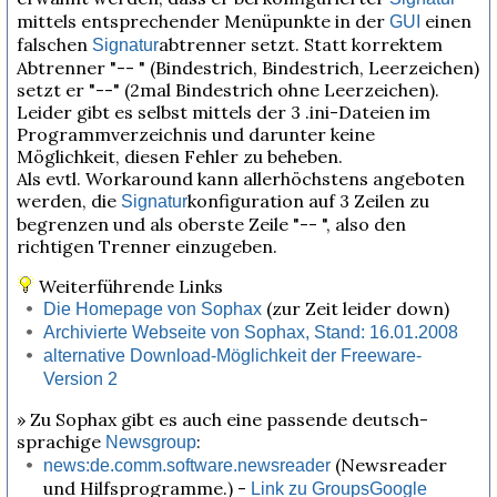
mittels entsprechender Menüpunkte in der
einen
GUI
falschen
abtrenner setzt. Statt korrektem
Signatur
Abtrenner "-- " (Bindestrich, Bindestrich, Leerzeichen)
setzt er "--" (2mal Bindestrich ohne Leerzeichen).
Leider gibt es selbst mittels der 3 .ini-Dateien im
Programmverzeichnis und darunter keine
Möglichkeit, diesen Fehler zu beheben.
Als evtl. Workaround kann allerhöchstens angeboten
werden, die
konfiguration auf 3 Zeilen zu
Signatur
begrenzen und als oberste Zeile "-- ", also den
richtigen Trenner einzugeben.
Weiterführende Links
(zur Zeit leider down)
Die Homepage von Sophax
Archivierte Webseite von Sophax, Stand: 16.01.2008
alternative Download-Möglichkeit der Freeware-
Version 2
» Zu Sophax gibt es auch eine passende deutsch-
sprachige
:
Newsgroup
(Newsreader
news:de.comm.software.newsreader
und Hilfsprogramme.) -
Link zu GroupsGoogle