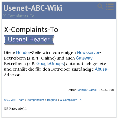
Usenet-ABC-Wiki
X-Complaints-To
X-Complaints-To
Diese
-Zeile wird von einigen
-
Header
Newsserver
Betreibern (z.B. T-Online) und auch
-
Gateway
Betreibern (z.B.
) automatisch gesetzt
GoogleGroups
und enthält die für den Betreiber zuständige
-
Abuse
Adresse.
Autor:
- 17.03.2006
Monika Glatzel
»
»
»
ABC-Wiki-Team
Kompendium
Begriffe
X-Complaints-To
Kategorie(n):