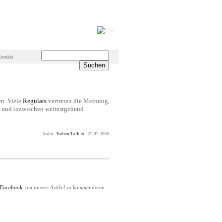
ontakt
n. Viele
Regulars
vertreten die Meinung,
 und inzwischen weitestgehend
Autor:
Torben Täffner
- 22.02.2005
Facebook
, um unsere Artikel zu kommentieren