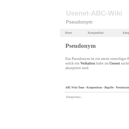
Usenet-ABC-Wiki
Pseudonym
Home
Kompendium
Kateg
Pseudonym
Ein Pseudonym ist ein meist einteiliger
solch ein
Verhalten
habe im
Usenet
nicht
akzeptiert sind.
ABC-Wiki-Team
»
Kompendium
»
Begriffe
»
Pseudonym
Kategorie(n): ,