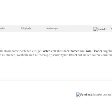
orien
Mitglieder
Änderungen
K
 Phantasiename, welchen einige
Poster
statt ihres
Realnamen
im
From
-
Header
angebe
s zu suchen, weshalb sich nur wenige pseudonyme
Poster
auf Dauer halten konnten
Besuche uns bei