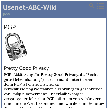
Usenet-ABC-Wiki
PGP
PGP
P
retty
G
ood
P
rivacy
PGP (Abkürzung für
P
retty
G
ood
P
rivacy, dt. "Recht
gute Geheimhaltung") ist charmant untertrieben,
denn PGP ist ein hochsicheres
Verschlüsselungsverfahren, ursprünglich geschrieben
von Philip Zimmermann. Innerhalb weniger
vergangener Jahre hat PGP millionen von Anhängern
rund um die Welt bekommen und wurde zum Defacto-