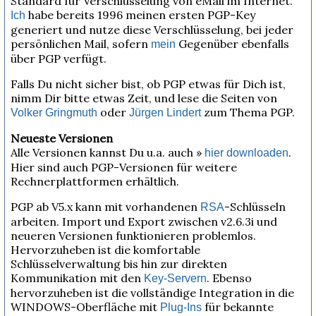
Standard für Verschlüsselung von eMail im Internet.
habe bereits 1996 meinen ersten PGP-Key
Ich
generiert und nutze diese Verschlüsselung, bei jeder
persönlichen Mail, sofern
Gegenüber ebenfalls
mein
über PGP verfügt.
Falls Du nicht sicher bist, ob PGP etwas für Dich ist,
nimm Dir bitte etwas Zeit, und lese die Seiten von
oder
zum Thema PGP.
Volker Gringmuth
Jürgen Lindert
Neueste Versionen
Alle Versionen kannst Du u.a. auch »
.
hier downloaden
Hier sind auch PGP-Versionen für weitere
Rechnerplattformen erhältlich.
PGP ab V5.x kann mit vorhandenen
-Schlüsseln
RSA
arbeiten. Import und Export zwischen v2.6.3i und
neueren Versionen funktionieren problemlos.
Hervorzuheben ist die komfortable
Schlüsselverwaltung bis hin zur direkten
Kommunikation mit den
. Ebenso
Key-Servern
hervorzuheben ist die vollständige Integration in die
WINDOWS-Oberfläche mit
für bekannte
Plug-Ins