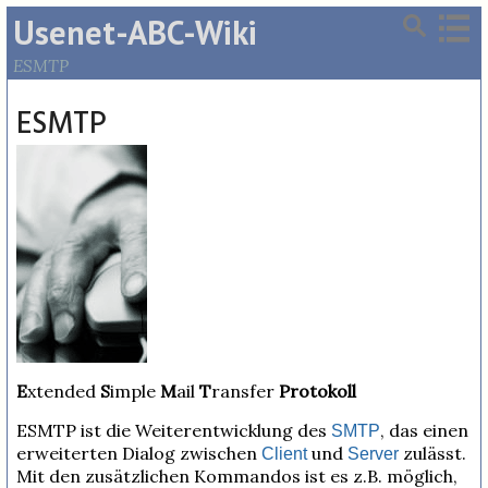
Usenet-ABC-Wiki
ESMTP
ESMTP
E
xtended
S
imple
M
ail
T
ransfer
Protokoll
ESMTP ist die Weiterentwicklung des
, das einen
SMTP
erweiterten Dialog zwischen
und
zulässt.
Client
Server
Mit den zusätzlichen Kommandos ist es z.B. möglich,