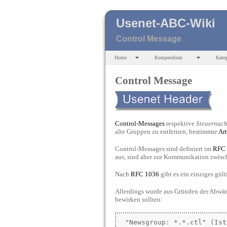
Usenet-ABC-Wiki
Control Message
Home
Kompendium
Kateg
Control Message
Control-Messages
respektive
Steuernach
alte Gruppen zu entfernen, bestimmte
Art
Control-Messages sind definiert im
RFC
aus, sind aber zur Kommunikation zwis
Nach
RFC
1036
gibt es ein einziges gül
Allerdings wurde aus Gründen der Abwär
bewirken sollten:
 "Newsgroup: *.*.ctl" (Ist