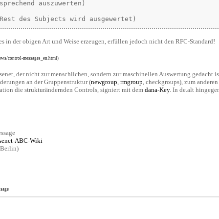
sprechend auszuwerten)

 in der obigen Art und Weise erzeugen, erfüllen jedoch nicht den RFC-Standard!
news/control-messages_en.html
)
senet, der nicht zur menschlichen, sondern zur maschinellen Auswertung gedacht ist
nderungen an der Gruppenstruktur (
newgroup
,
rmgroup
, checkgroups), zum anderen
tion die strukturändernden Controls, signiert mit dem
dana-Key
. In de.alt hingeg
ssage
Usenet-ABC-Wiki
Berlin)
sage