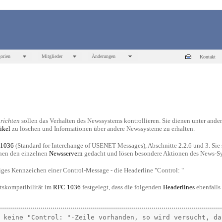
orien
Mitglieder
Änderungen
Kontakt
richten
sollen das Verhalten des Newssystems kontrollieren. Sie dienen unter ande
ikel
zu löschen und Informationen über andere Newssysteme zu erhalten.
1036
(Standard for Interchange of USENET Messages), Abschnitte 2.2.6 und 3. Sie
chen den einzelnen
Newsservern
gedacht und lösen besondere Aktionen des News-Sy
tiges Kennzeichen einer Control-Message - die Headerline "Control: "
tskompatibilität im
RFC
1036
festgelegt, dass die folgenden
Headerlines
ebenfalls
 keine "Control: "-Zeile vorhanden, so wird versucht, das