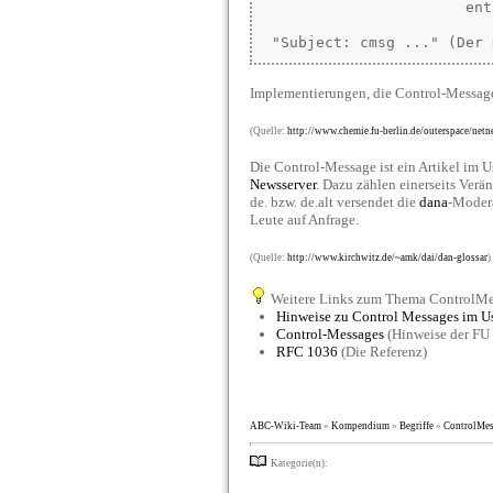
                       ent
Implementierungen, die Control-Messages
(Quelle:
http://www.chemie.fu-berlin.de/outerspace/net
Die Control-Message ist ein Artikel im U
Newsserver
. Dazu zählen einerseits Verä
de. bzw. de.alt versendet die
dana
-Modera
Leute auf Anfrage.
(Quelle:
http://www.kirchwitz.de/~amk/dai/dan-glossar
)
Weitere Links zum Thema ControlMe
Hinweise zu Control Messages im 
Control-Messages
(Hinweise der FU 
RFC 1036
(Die Referenz)
ABC-Wiki-Team
»
Kompendium
»
Begriffe
»
ControlMes
Kategorie(n):