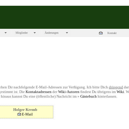
Mitglieder
Änderungen
Kontakt
ehen Dir nachfolgende E-Mail-Adressen zur Verfügung. Ich bitte Dich
dringend
dar
estimmt ist. Die
Kontaktadressen
der
Wiki-Autoren
findest Du übrigens im
Wiki
. W
inaus kannst Du eine (öffentliche) Nachricht im »
Gästebuch
hinterlassen.
Holger Kremb
E-Mail