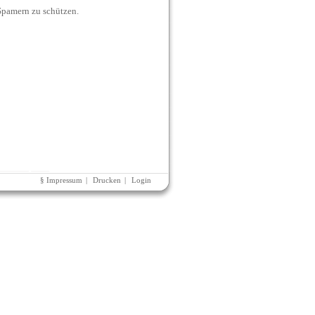
 Spamern zu schützen.
§ Impressum
|
Drucken
|
Login