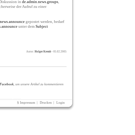
Diskussion in
de.admin.news.groups
,
cherweise der Aufruf zu einer
.news.announce
gepostet werden, bedarf
s.announce
unter dem
Subject
Autor:
Holger Kremb
- 05.02.2005
Facebook
, um unsere Artikel zu kommentieren
§ Impressum
|
Drucken
|
Login