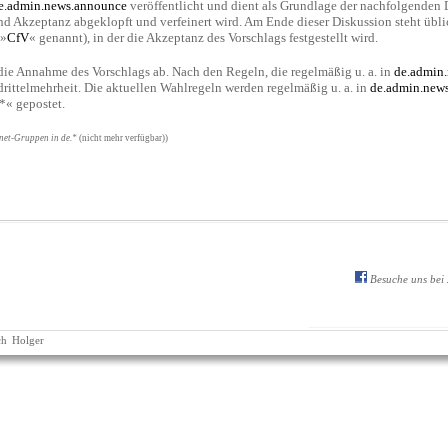
e.admin.news.announce
veröffentlicht und dient als Grundlage der nachfolgenden 
und Akzeptanz abgeklopft und verfeinert wird. Am Ende dieser Diskussion steht übli
 »
CfV
« genannt), in der die Akzeptanz des Vorschlags festgestellt wird.
e Annahme des Vorschlags ab. Nach den Regeln, die regelmäßig u. a. in
de.admin
rittelmehrheit. Die aktuellen Wahlregeln werden regelmäßig u. a. in
de.admin.new
*« gepostet.
net-Gruppen in de.*
(nicht mehr verfügbar))
Besuche uns bei
ch
Holger