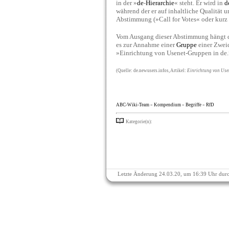
in der »
de
-
Hierarchie
« steht. Er wird in
d
während der er auf inhaltliche Qualität 
Abstimmung (»Call for Votes« oder kurz
Vom Ausgang dieser Abstimmung hängt di
es zur Annahme einer
Gruppe
einer Zweid
»Einrichtung von Usenet-Gruppen in de.
(Quelle: de.newusers.infos, Artikel:
Einrichtung von Use
ABC-Wiki-Team
»
Kompendium
»
Begriffe
»
RfD
Kategorie(n):
Letzte Änderung 24.03.20, um 16:39 Uhr dur