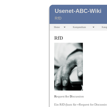
Usenet-ABC-Wiki
RfD
Home
Kompendium
Kateg
RfD
R
equest
f
or
D
iscussion
Ein RfD (kurz für »Request for Discussio