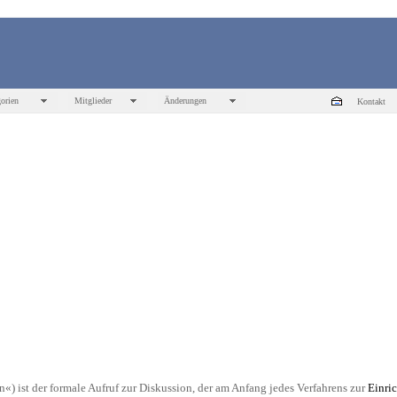
orien
Mitglieder
Änderungen
Kontakt
n«) ist der formale Aufruf zur Diskussion, der am Anfang jedes Verfahrens zur
Einri