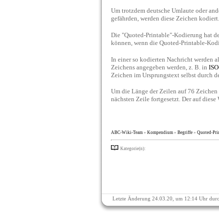
Um trotzdem deutsche Umlaute oder ande
gefährden, werden diese Zeichen kodiert.
Die "Quoted-Printable"-Kodierung hat den
können, wenn die Quoted-Printable-Kodi
In einer so kodierten Nachricht werden al
Zeichens angegeben werden, z. B. in
ISO
Zeichen im Ursprungstext selbst durch 
Um die Länge der Zeilen auf 76 Zeichen z
nächsten Zeile fortgesetzt. Der auf die
ABC-Wiki-Team
»
Kompendium
»
Begriffe
»
Quoted-Pri
Kategorie(n):
Letzte Änderung 24.03.20, um 12:14 Uhr dur