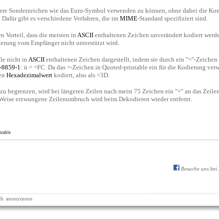
re Sonderzeichen wie das Euro-Symbol verwenden zu können, ohne dabei die Komp
 Dafür gibt es verschiedene Verfahren, die im
MIME
-Standard spezifiziert sind.
 Vorteil, dass die meisten in
ASCII
enthaltenen Zeichen unverändert kodiert werd
erung vom Empfänger nicht unterstützt wird.
le nicht in
ASCII
enthaltenen Zeichen dargestellt, indem sie durch ein "="-Zeiche
-8859-1
: ü = =FC. Da das =-Zeichen in Quoted-printable ein für die Kodierung verw
den
Hexadezimalwert
kodiert, also als =3D.
u begrenzen, wird bei längeren Zeilen nach meist 75 Zeichen ein "=" an das Zeilen
se Weise erzwungene Zeilenumbruch wird beim Dekodieren wieder entfernt.
ntable
Besuche uns bei
ch
anonymous