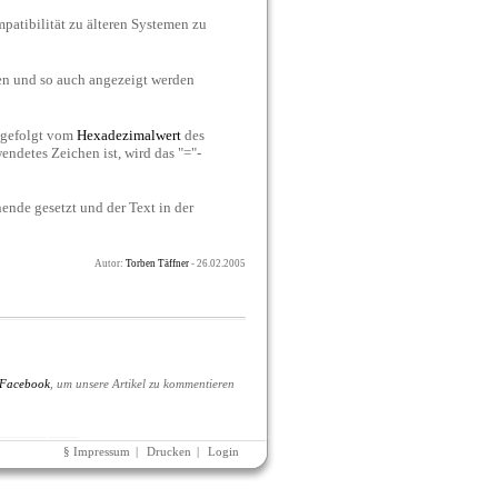
atibilität zu älteren Systemen zu
en und so auch angezeigt werden
n gefolgt vom
Hexadezimalwert
des
endetes Zeichen ist, wird das "="-
ende gesetzt und der Text in der
Autor:
Torben Täffner
- 26.02.2005
Facebook
, um unsere Artikel zu kommentieren
§ Impressum
|
Drucken
|
Login