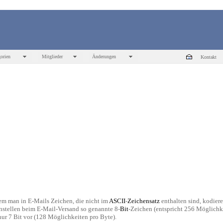
orien
Mitglieder
Änderungen
Kontakt
dem man in E-Mails Zeichen, die nicht im
ASCII
-
Zeichensatz
enthalten sind, kodieren
henstellen beim E-Mail-Versand so genannte 8-
Bit
-Zeichen (entspricht 256 Möglichk
nur 7 Bit vor (128 Möglichkeiten pro Byte).