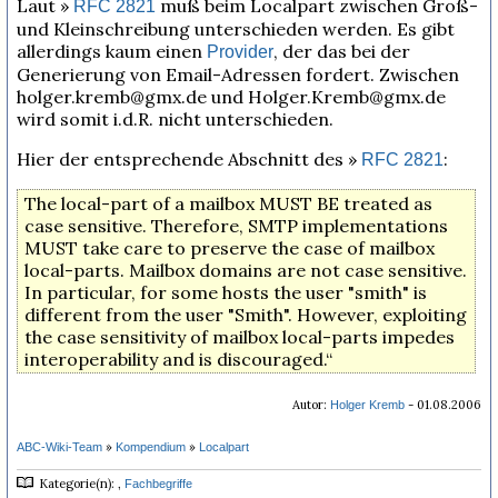
Laut »
muß beim Localpart zwischen Groß-
RFC 2821
und Kleinschreibung unterschieden werden. Es gibt
allerdings kaum einen
, der das bei der
Provider
Generierung von Email-Adressen fordert. Zwischen
holger.kremb@gmx.de und Holger.Kremb@gmx.de
wird somit i.d.R. nicht unterschieden.
Hier der entsprechende Abschnitt des »
:
RFC 2821
The local-part of a mailbox MUST BE treated as
case sensitive. Therefore, SMTP implementations
MUST take care to preserve the case of mailbox
local-parts. Mailbox domains are not case sensitive.
In particular, for some hosts the user "smith" is
different from the user "Smith". However, exploiting
the case sensitivity of mailbox local-parts impedes
interoperability and is discouraged.“
Autor:
- 01.08.2006
Holger Kremb
»
»
ABC-Wiki-Team
Kompendium
Localpart
Kategorie(n): ,
Fachbegriffe