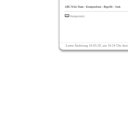
ABC-Wiki-Team
»
Kompendium
»
Begriffe
»
Junk
Kategorie(n):
Letzte Änderung 24.03.20, um 16:24 Uhr dur