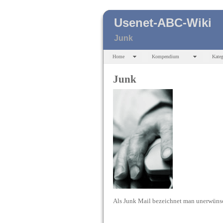
Usenet-ABC-Wiki
Junk
Home
Kompendium
Kateg
Junk
Als Junk Mail bezeichnet man unerwüns