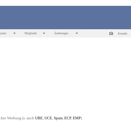
orien
Mitglieder
Änderungen
Kontakt
chte Werbung (s. auch
UBE
,
UCE
,
Spam
,
ECP
,
EMP
)